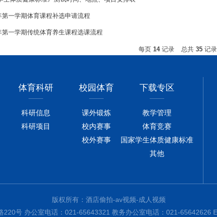
25学年第一学期体育课程补选申请流程
25学年第一学期传统体育养生课程选课流程
每页
14
记录
总共
35
记
体育科研
校园体育
下载专区
科研信息
课外锻炼
教学管理
科研项目
校内赛事
体育竞赛
校外赛事
国家学生体质健康标准
其他
版权所有：酒店偷拍-av视频-成人视频
号 办公室电话：021-65643321 教务办公室电话：021-65642626 E-