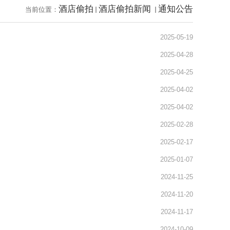
酒店偷拍
酒店偷拍新闻
通知公告
当前位置：
2025-05-19
2025-04-28
2025-04-25
2025-04-02
2025-04-02
2025-02-28
2025-02-17
2025-01-07
2024-11-25
2024-11-20
2024-11-17
2024-10-09