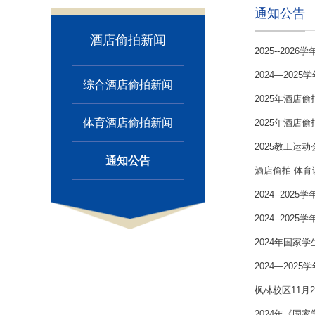
通知公告
酒店偷拍新闻
2025--20
2024—20
综合酒店偷拍新闻
2025年酒店
体育酒店偷拍新闻
2025年酒店
2025教工运
通知公告
酒店偷拍 体
2024--20
2024--20
2024年国家
2024—20
枫林校区11月
2024年《国