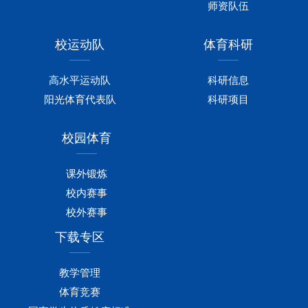
师资队伍
校运动队
体育科研
高水平运动队
科研信息
阳光体育代表队
科研项目
校园体育
课外锻炼
校内赛事
校外赛事
下载专区
教学管理
体育竞赛