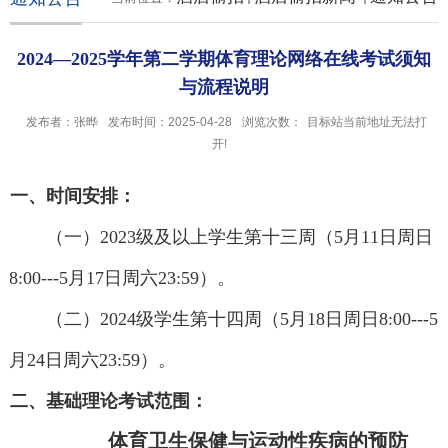
2024—2025学年第二学期体育理论网络在线考试须知
与流程说明
发布者：张晔
发布时间：2025-04-28
浏览次数：
目标站当前地址无法打
开!
一、时间安排：
（一）
2023
级及以上学生第十三周（
5
月
11
日周日
8:00
---5
月
17
日周六
23
:
59
）。
（二）
2024
级学生第十四周（
5
月18日周日
8
:
00---5
月
24
日周六
23:59
）。
二、基础理论考试范围：
体育卫生保健与运动性疾病的预防