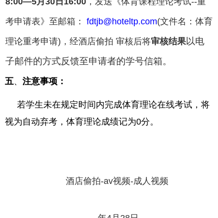
8:00
—5月30日
16:00
，发送《体育课程理论考试
--
重
考申请表》至邮箱：
fdtjb@hoteltp.com
(
文件名：体育
以电
理论重考申请
)
，
经酒店偷拍 审核后将
审核结果
子邮件的方式反馈至申请者的学号信箱。
五
、
注意事项：
若学生未在规定时间内完成体育理论在线考试，将
视为自动弃考，体育理论成绩记为
0
分。
酒店偷拍-av视频-成人视频
20