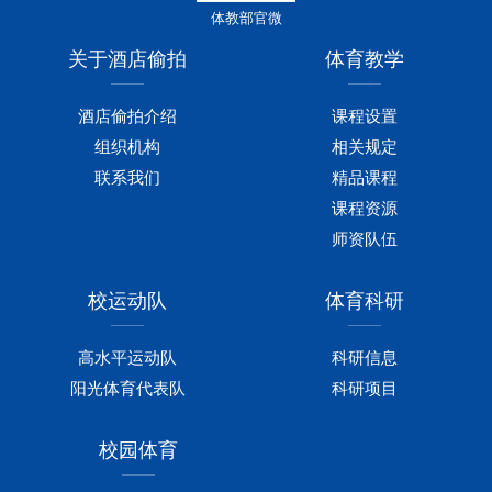
体教部官微
关于酒店偷拍
体育教学
酒店偷拍介绍
课程设置
组织机构
相关规定
联系我们
精品课程
课程资源
师资队伍
校运动队
体育科研
高水平运动队
科研信息
阳光体育代表队
科研项目
校园体育