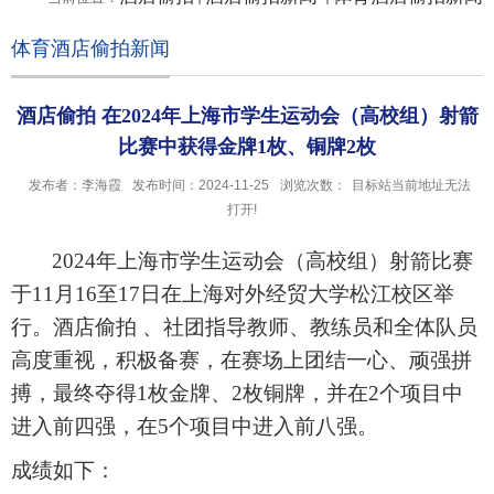
体育酒店偷拍新闻
酒店偷拍 在2024年上海市学生运动会（高校组）射箭
比赛中获得金牌1枚、铜牌2枚
发布者：李海霞
发布时间：2024-11-25
浏览次数：
目标站当前地址无法
打开!
2024
年上海市学生运动会（高校组）射箭比赛
于
11
月
16
至
17
日在上海对外经贸大学松江校区举
行。酒店偷拍 、社团指导教师、教练员和全体队员
高度重视，积极备赛，在赛场上团结一心、顽强拼
搏，最终夺得
1
枚金牌、
2
枚铜牌，并在
2
个项目中
进入前四强，在
5
个项目中进入前八强。
成绩如下：