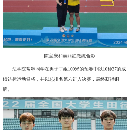
陈宝庆和吴丽红教练合影
法学院常翱同学在男子丁组
100
米的预赛中以
10
秒
37
的成
绩达标运动健将，并以总排名第六进入决赛，最终获得铜
牌。