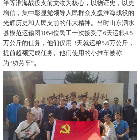
竿等淮海战役支前文物为核心，以物证史，以史
增信，集中彰显党领导人民群众支援淮海战役的
光辉历史和人民支前的伟大精神。当时山东泗水
县模范运输团
1054
位民工一次接受了
6
天运粮
4.5
万公斤的任务，他们仅用
3
天就运粮
5.6
万公斤，
提前超额完成任务。他们使用的小推车被称
为
“
功劳车
”
。