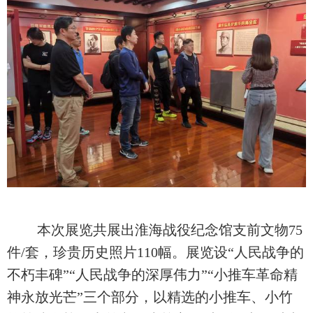
本次展览共展出淮海战役纪念馆支前文物
75
件
/
套，珍贵历史照片
110
幅。展览设
“
人民战争的
不朽丰碑
”“
人民战争的深厚伟力
”“
小推车革命精
神永放光芒
”
三个部分，以精选的小推车、小竹